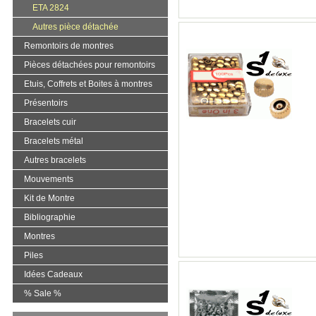
ETA 2824
Autres pièce détachée
Remontoirs de montres
Pièces détachées pour remontoirs
Etuis, Coffrets et Boites à montres
Présentoirs
Bracelets cuir
Bracelets métal
Autres bracelets
Mouvements
Kit de Montre
Bibliographie
Montres
Piles
Idées Cadeaux
% Sale %