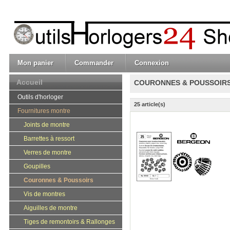
Mon panier
Commander
Connexion
Accueil
COURONNES & POUSSOIR
Outils d'horloger
25 article(s)
Fournitures montre
Joints de montre
Barrettes à ressort
Verres de montre
Goupilles
Couronnes & Poussoirs
Vis de montres
Aiguilles de montre
Tiges de remontoirs & Rallonges