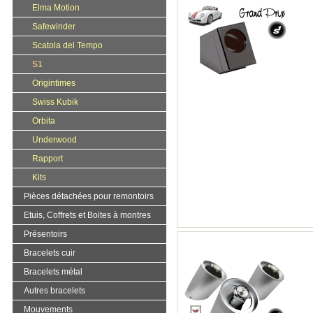
Elma Motion
Safewinder
Scatola del Tempo
S1
Origintimes
Swiss Kubik
Orbita
Underwood
Rapport
Kits
Pièces détachées pour remontoirs
Etuis, Coffrets et Boites à montres
Présentoirs
Bracelets cuir
Bracelets métal
Autres bracelets
Mouvements