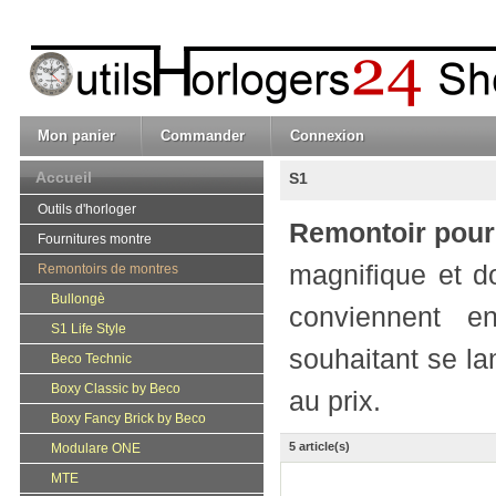
Mon panier
Commander
Connexion
Accueil
S1
Outils d'horloger
Remontoir pour
Fournitures montre
magnifique et d
Remontoirs de montres
Bullongè
conviennent e
S1 Life Style
souhaitant se lan
Beco Technic
Boxy Classic by Beco
au prix.
Boxy Fancy Brick by Beco
5 article(s)
Modulare ONE
MTE