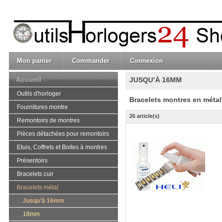
Mon panier
Commander
Connexion
Accueil
JUSQU’À 16MM
Outils d'horloger
Bracelets montres en métal
Fournitures montre
26 article(s)
Remontoirs de montres
Pièces détachées pour remontoirs
Etuis, Coffrets et Boites à montres
Présentoirs
Bracelets cuir
Bracelets métal
Jusqu’à 16mm
18mm