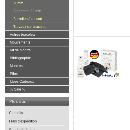
20mm
À partir de 22 mm
Barrettes à ressort
Travaux sur bracelet
Autres bracelets
Mouvements
Kit de Montre
Bibliographie
Montres
Piles
Idées Cadeaux
% Sale %
Plus sur...
Conseils
Frais d'expédition
Cond. générales