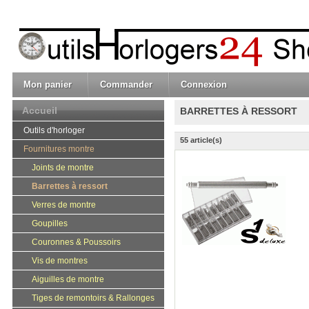
Mon panier
Commander
Connexion
Accueil
BARRETTES À RESSORT
Outils d'horloger
55 article(s)
Fournitures montre
Joints de montre
Barrettes à ressort
Verres de montre
Goupilles
Couronnes & Poussoirs
Vis de montres
Aiguilles de montre
Tiges de remontoirs & Rallonges