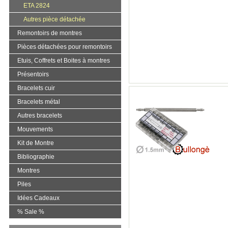
ETA 2824
Autres pièce détachée
Remontoirs de montres
Pièces détachées pour remontoirs
Etuis, Coffrets et Boites à montres
Présentoirs
Bracelets cuir
Bracelets métal
Autres bracelets
Mouvements
Kit de Montre
Bibliographie
Montres
Piles
Idées Cadeaux
% Sale %