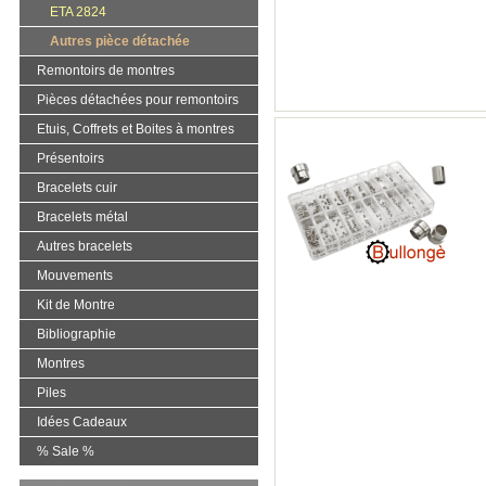
ETA 2824
Autres pièce détachée
Remontoirs de montres
Pièces détachées pour remontoirs
Etuis, Coffrets et Boites à montres
Présentoirs
Bracelets cuir
Bracelets métal
Autres bracelets
Mouvements
Kit de Montre
Bibliographie
Montres
Piles
Idées Cadeaux
% Sale %