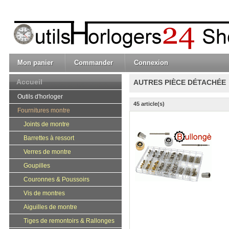
Mon panier
Commander
Connexion
Accueil
AUTRES PIÈCE DÉTACHÉE
Outils d'horloger
45 article(s)
Fournitures montre
Joints de montre
Barrettes à ressort
Verres de montre
Goupilles
Couronnes & Poussoirs
Vis de montres
Aiguilles de montre
Tiges de remontoirs & Rallonges