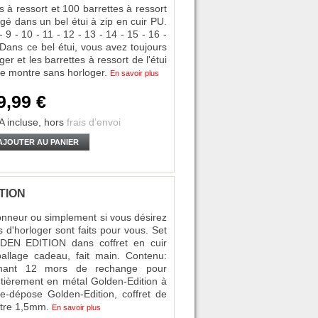
s à ressort et 100 barrettes à ressort
gé dans un bel étui à zip en cuir PU.
 9 - 10 - 11 - 12 - 13 - 14 - 15 - 16 -
 Dans ce bel étui, vous avez toujours
ger et les barrettes à ressort de l'étui
re montre sans horloger.
En savoir plus
9,99 €
A incluse,
hors
frais d’envoi
AJOUTER AU PANIER
ITION
onneur ou simplement si vous désirez
ls d'horloger sont faits pour vous. Set
LDEN EDITION dans coffret en cuir
ballage cadeau, fait main. Contenu:
renant 12 mors de rechange pour
ntièrement en métal Golden-Edition à
e-dépose Golden-Edition, coffret de
ètre 1,5mm.
En savoir plus