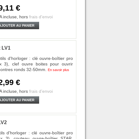
9,11 €
A incluse,
hors
frais d’envoi
AJOUTER AU PANIER
t LV1
ls d'horloger : clé ouvre-boîtier pro
), clef ouvre boites pour ouvrir
montres ronds 32-50mm.
En savoir plus
2,99 €
A incluse,
hors
frais d’envoi
AJOUTER AU PANIER
LV2
s d'horloger : clé ouvre-boîtier pro
3), couteau ouvre-boîtier STAR,