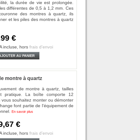
lité, la durée de vie est prolongée.
les différentes de 0,5 à 1,2 mm. Ces
 couronne des montres à quartz, ils
er et les piles des montres à quartz
,99 €
A incluse,
hors
frais d’envoi
AJOUTER AU PANIER
de montre à quartz
ouvement de montre à quartz, tailles
t pratique. La boîte comporte 12
Si vous souhaitez monter ou démonter
hange font partie de l'équipement de
onnel.
En savoir plus
9,67 €
A incluse,
hors
frais d’envoi