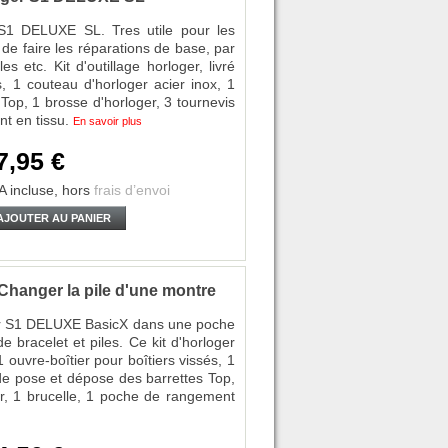
r S1 DELUXE SL. Tres utile pour les
 de faire les réparations de base, par
 etc. Kit d'outillage horloger, livré
s, 1 couteau d'horloger acier inox, 1
Top, 1 brosse d'horloger, 3 tournevis
nt en tissu.
En savoir plus
7,95 €
A incluse,
hors
frais d’envoi
AJOUTER AU PANIER
Changer la pile d'une montre
eur S1 DELUXE BasicX dans une poche
 bracelet et piles. Ce kit d'horloger
 ouvre-boîtier pour boîtiers vissés, 1
 de pose et dépose des barrettes Top,
er, 1 brucelle, 1 poche de rangement