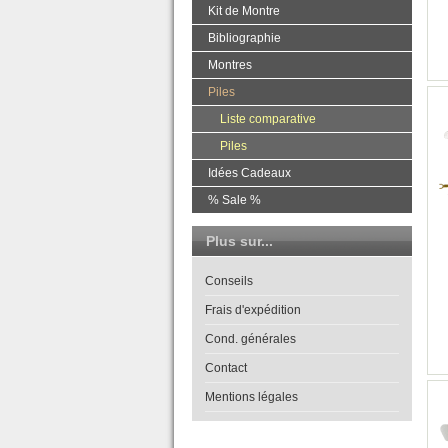
Kit de Montre
Bibliographie
Montres
Piles
Liste comparative
Piles
Idées Cadeaux
% Sale %
Plus sur...
Conseils
Frais d'expédition
Cond. générales
Contact
Mentions légales