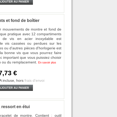
AJOUTER AU PANIER
s et fond de boîtier
our mouvements de montre et fond de
stique pratique avec 12 compartiments
t de vis en acier inoxydable est
e vis cassées ou perdues sur les
s ou d'autres pièces d'horlogerie est
c la bonne vis que vous pourrez faire
nc important que vous puissiez choisir
ion ou du remplacement.
En savoir plus
7,73 €
A incluse,
hors
frais d’envoi
AJOUTER AU PANIER
 ressort en étui
acelet de montre. Contient : outil