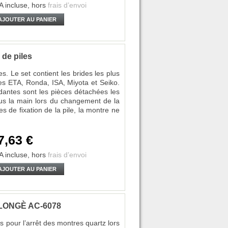
A incluse,
hors
frais d’envoi
AJOUTER AU PANIER
 de piles
s. Le set contient les brides les plus
s ETA, Ronda, ISA, Miyota et Seiko.
ndantes sont les pièces détachées les
us la main lors du changement de la
s de fixation de la pile, la montre ne
7,63 €
A incluse,
hors
frais d’envoi
AJOUTER AU PANIER
ULLONGÈ AC-6078
s pour l’arrêt des montres quartz lors