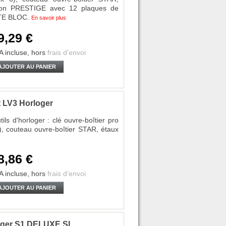
sion PRESTIGE avec 12 plaques de
LITE BLOC.
En savoir plus
9,29 €
A incluse,
hors
frais d’envoi
AJOUTER AU PANIER
t LV3 Horloger
ls d'horloger : clé ouvre-boîtier pro
 couteau ouvre-boîtier STAR, étaux
8,86 €
A incluse,
hors
frais d’envoi
AJOUTER AU PANIER
rloger S1 DELUXE SL