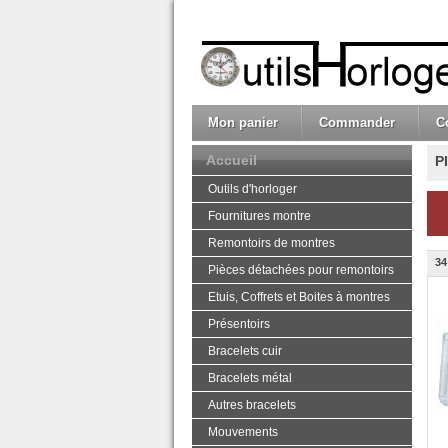
Mon panier
Commander
C
Accueil
P
Outils d'horloger
Fournitures montre
Remontoirs de montres
34
Pièces détachées pour remontoirs
Etuis, Coffrets et Boites à montres
Présentoirs
Bracelets cuir
Bracelets métal
Autres bracelets
Mouvements