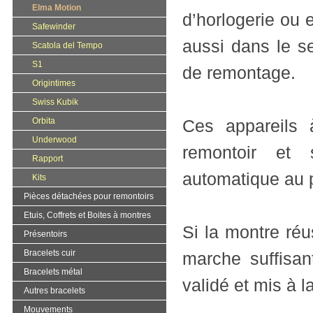
Elma Motion
d’horlogerie ou e
Safewinder
aussi dans le s
Scatola del Tempo
S1
de remontage.
Origintimes
Swiss Kubik
Orbita
Ces appareils 
Underwood
remontoir et
Rapport
automatique au 
Kits
Pièces détachées pour remontoirs
Etuis, Coffrets et Boites à montres
Si la montre réu
Présentoirs
Bracelets cuir
marche suffisan
Bracelets métal
validé et mis à l
Autres bracelets
Mouvements