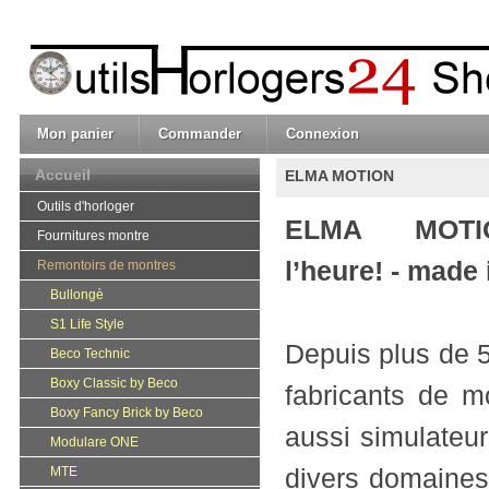
Mon panier
Commander
Connexion
Accueil
ELMA MOTION
Outils d'horloger
ELMA MOTI
Fournitures montre
l’heure!
-
made
Remontoirs de montres
Bullongè
S1 Life Style
Depuis plus de 5
Beco Technic
Boxy Classic by Beco
fabricants de m
Boxy Fancy Brick by Beco
aussi simulateur
Modulare ONE
divers domaines
MTE