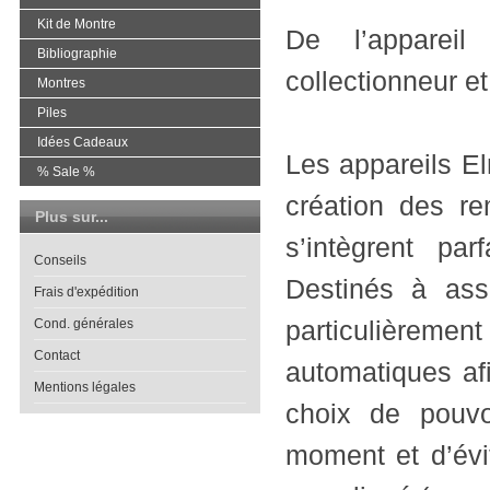
Kit de Montre
De l’appareil
Bibliographie
collectionneur e
Montres
Piles
Idées Cadeaux
Les appareils El
% Sale %
création des re
Plus sur...
s’intègrent par
Conseils
Destinés à assu
Frais d'expédition
particulièremen
Cond. générales
Contact
automatiques afi
Mentions légales
choix de pouvo
moment et d’évi