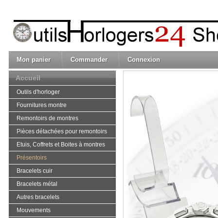
Mon panier
Commander
Connexion
Accueil
Outils d'horloger
Fournitures montre
Remontoirs de montres
Pièces détachées pour remontoirs
Etuis, Coffrets et Boites à montres
Présentoirs
Bracelets cuir
Bracelets métal
Autres bracelets
Mouvements