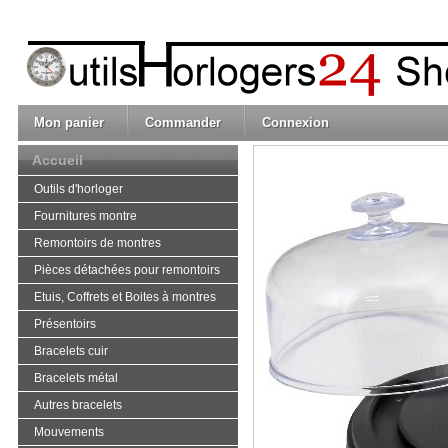
Mon panier
Commander
Connexion
Accueil
Outils d'horloger
Fournitures montre
Remontoirs de montres
Pièces détachées pour remontoirs
Etuis, Coffrets et Boites à montres
Présentoirs
Bracelets cuir
Bracelets métal
Autres bracelets
Mouvements