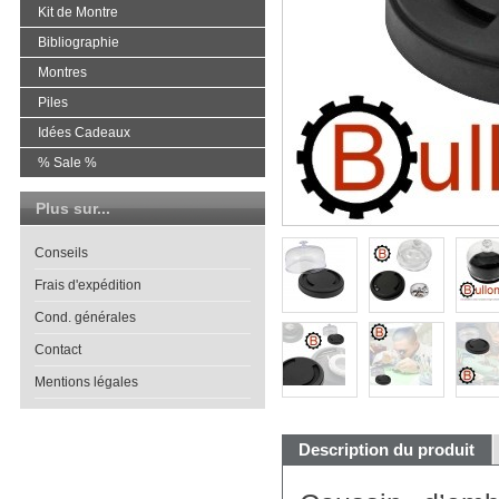
Kit de Montre
Bibliographie
Montres
Piles
Idées Cadeaux
% Sale %
Plus sur...
Conseils
Frais d'expédition
Cond. générales
Contact
Mentions légales
Description du produit