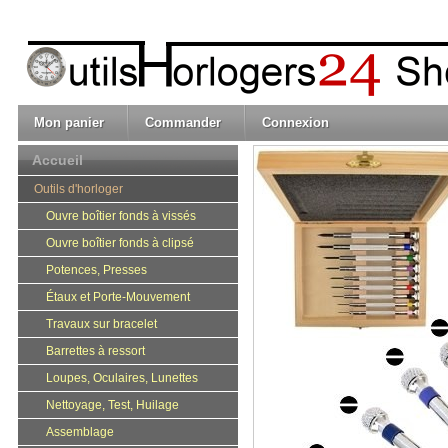
Mon panier
Commander
Connexion
Accueil
Outils d'horloger
Ouvre boîtier fonds à vissés
Ouvre boîtier fonds à clipsé
Potences, Presses
Étaux et Porte-Mouvement
Travaux sur bracelet
Barrettes à ressort
Loupes, Oculaires, Lunettes
Nettoyage, Test, Huilage
Assemblage