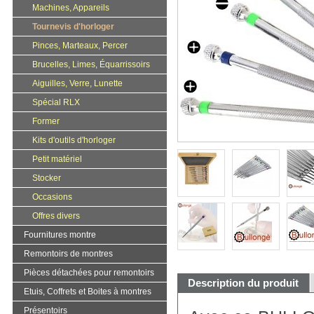
Machines, Appareils
Tournevis d'horloger
Pinces, Marteaux, Percer
Brucelles, Limes, Équarrissoirs
Aiguilles, Verre, Lunette
Spécial RLX
Former
Kits d'outils d'horloger
Petit matériel
Stocker
Occasions
Offres divers
Fournitures montre
Remontoirs de montres
Pièces détachées pour remontoirs
Description du produit
Etuis, Coffrets et Boites à montres
Présentoirs