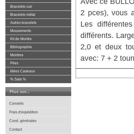
Avec ce BULLON
Bracelets cuir
2 pces), vous a
Bracelets métal
Les différentes
Autres bracelets
Mouvements
différents. Large
Kit de Montre
2,0 et deux to
Bibliographie
Montres
avec: 7 + 2 tour
Piles
Idées Cadeaux
% Sale %
Plus sur...
Conseils
Frais d'expédition
Cond. générales
Contact