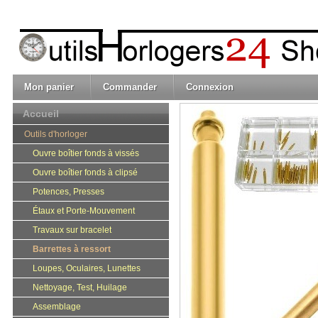
Mon panier
Commander
Connexion
Accueil
Outils d'horloger
Ouvre boîtier fonds à vissés
Ouvre boîtier fonds à clipsé
Potences, Presses
Étaux et Porte-Mouvement
Travaux sur bracelet
Barrettes à ressort
Loupes, Oculaires, Lunettes
Nettoyage, Test, Huilage
Assemblage