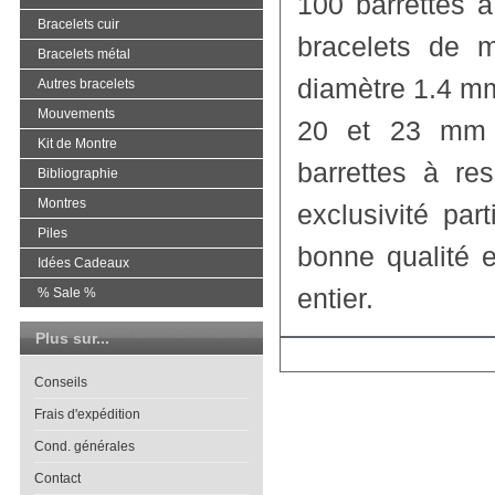
100 barrettes à
Bracelets cuir
bracelets de m
Bracelets métal
diamètre 1.4 mm
Autres bracelets
Mouvements
20 et 23 mm 
Kit de Montre
barrettes à re
Bibliographie
Montres
exclusivité par
Piles
bonne qualité e
Idées Cadeaux
entier.
% Sale %
Plus sur...
Conseils
Frais d'expédition
Cond. générales
Contact