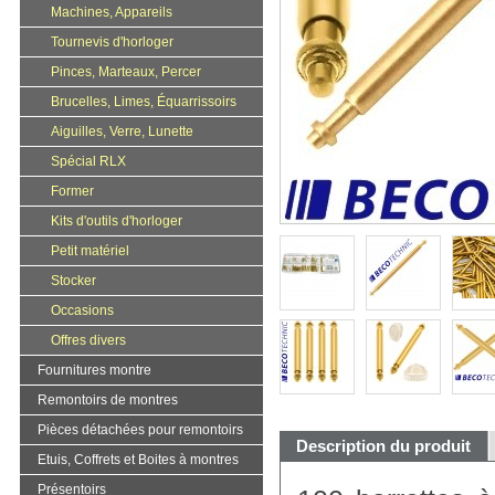
Machines, Appareils
Tournevis d'horloger
Pinces, Marteaux, Percer
Brucelles, Limes, Équarrissoirs
Aiguilles, Verre, Lunette
Spécial RLX
Former
Kits d'outils d'horloger
Petit matériel
Stocker
Occasions
Offres divers
Fournitures montre
Remontoirs de montres
Pièces détachées pour remontoirs
Description du produit
Etuis, Coffrets et Boites à montres
Présentoirs