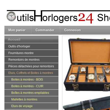
Mon panier
Commander
Connexion
Accueil
Outils d'horloger
Fournitures montre
Remontoirs de montres
Pièces détachées pour remontoirs
Etuis, Coffrets et Boites à montres
Boites à montres - BOIS
Boites à montres - CUIR
Boîtes à montres empilables
Mallettes à montres
Etuis de voyage