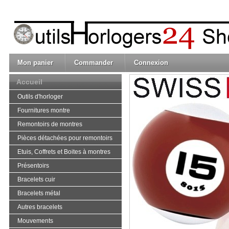
Mon panier
Commander
Connexion
Accueil
Outils d'horloger
Fournitures montre
Remontoirs de montres
Pièces détachées pour remontoirs
Etuis, Coffrets et Boites à montres
Présentoirs
Bracelets cuir
Bracelets métal
Autres bracelets
Mouvements